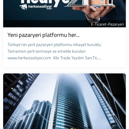
E-Ticaret-Pazaryeri
Yeni pazaryeri platformu her...
Türkiye'nin yerli pazaryeri platformu nihayet kuruldu.
Tamamen yerli sermaye ve emekle kurulan
www.herkessatiyor.com Alix Trade Yazılım San.Tic....