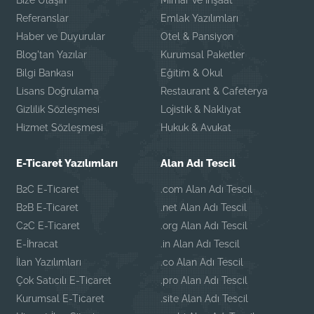
Bize Ulaşın
Mimar ve İnşaat
Referanslar
Emlak Yazılımları
Haber ve Duyurular
Otel & Pansiyon
Blog'tan Yazılar
Kurumsal Paketler
Bilgi Bankası
Eğitim & Okul
Lisans Doğrulama
Restaurant & Cafeterya
Gizlilik Sözleşmesi
Lojistik & Nakliyat
Hizmet Sözleşmesi
Hukuk & Avukat
E-Ticaret Yazılımları
Alan Adı Tescil
B2C E-Ticaret
.com Alan Adı Tescil
B2B E-Ticaret
.net Alan Adı Tescil
C2C E-Ticaret
.org Alan Adı Tescil
E-İhracat
.in Alan Adı Tescil
İlan Yazılımları
.co Alan Adı Tescil
Çok Satıcılı E-Ticaret
.pro Alan Adı Tescil
Kurumsal E-Ticaret
.site Alan Adı Tescil