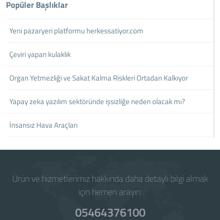
Popüler Başlıklar
Yeni pazaryeri platformu herkessatiyor.com
Çeviri yapan kulaklık
Organ Yetmezliği ve Sakat Kalma Riskleri Ortadan Kalkıyor
Yapay zeka yazılım sektöründe işsizliğe neden olacak mı?
İnsansız Hava Araçları
Ürün ve hizmetlerimiz hakkında daha detaylı bilgi almak
için hemen arayın.
05464376100