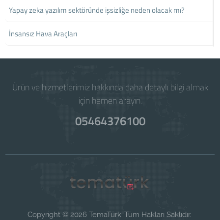
Yapay zeka yazılım sektöründe işsizliğe neden olacak mı?
İnsansız Hava Araçları
Ürün ve hizmetlerimiz hakkında daha detaylı bilgi almak
için hemen arayın.
05464376100
Copyright © 2026 TemaTürk .Tüm Hakları Saklıdır.