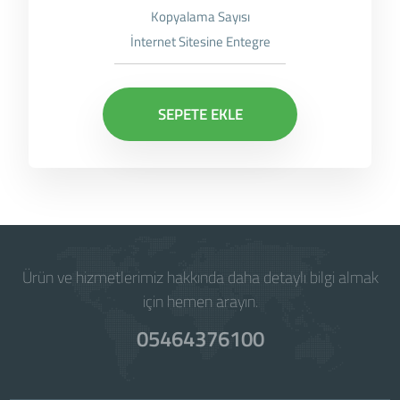
Kopyalama Sayısı
İnternet Sitesine Entegre
SEPETE EKLE
Ürün ve hizmetlerimiz hakkında daha detaylı bilgi almak
için hemen arayın.
05464376100