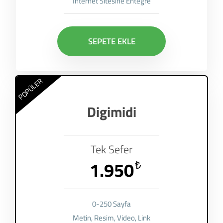
İnternet Sitesine Entegre
SEPETE EKLE
POPÜLER
Digimidi
Tek Sefer
1.950
₺
0-250 Sayfa
Metin, Resim, Video, Link