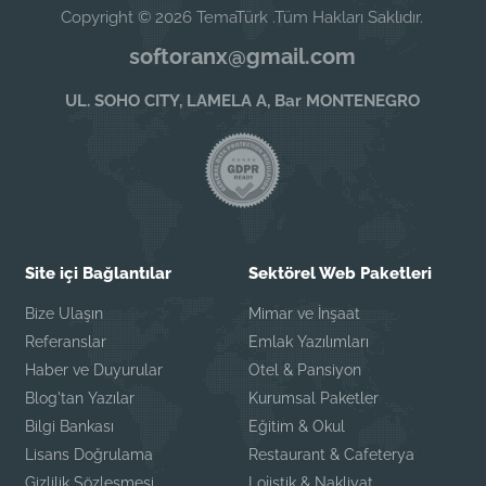
Copyright © 2026 TemaTürk .Tüm Hakları Saklıdır.
softoranx@gmail.com
UL. SOHO CITY, LAMELA A, Bar MONTENEGRO
Site içi Bağlantılar
Sektörel Web Paketleri
Bize Ulaşın
Mimar ve İnşaat
Referanslar
Emlak Yazılımları
Haber ve Duyurular
Otel & Pansiyon
Blog'tan Yazılar
Kurumsal Paketler
Bilgi Bankası
Eğitim & Okul
Lisans Doğrulama
Restaurant & Cafeterya
Gizlilik Sözleşmesi
Lojistik & Nakliyat