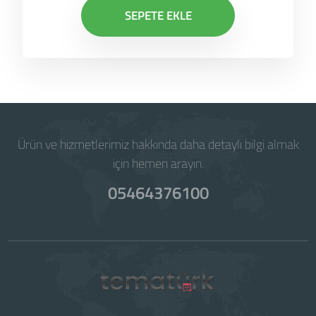
SEPETE EKLE
Ürün ve hizmetlerimiz hakkında daha detaylı bilgi almak
için hemen arayın.
05464376100