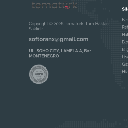
Sit
Biz
Copyright © 2026 TemaTürk .Tüm Hakları
Ref
Saklıdır.
Ha
softoranx@gmail.com
Blo
Bil
UL. SOHO CITY, LAMELA A, Bar
MONTENEGRO
Li
Giz
Hi