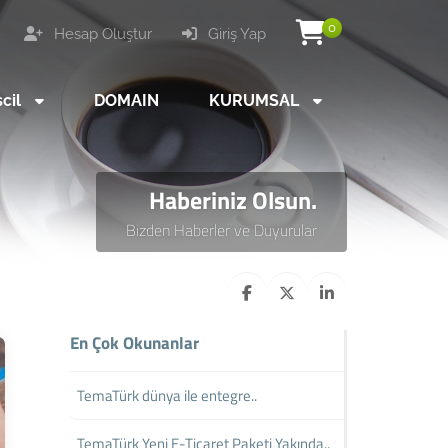
0
Hesap Oluştur
Giriş Yap
scil
DOMAIN
KURUMSAL
Haberiniz Olsun.
Bizden Haberler ve Duyurular
En Çok Okunanlar
TemaTürk dünya ile entegre..
TemaTürk Yeni E-Ticaret Paketi Yakında..