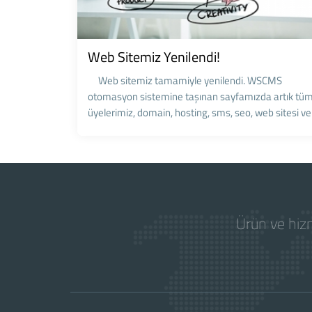
Web Sitemiz Yenilendi!
Web sitemiz tamamiyle yenilendi. WSCMS
otomasyon sistemine taşınan sayfamızda artık tü
üyelerimiz, domain, hosting, sms, seo, web sitesi ve.
Ürün ve hizm