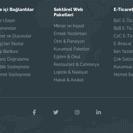
e içi Bağlantılar
Sektörel Web
E-Ticaret
Paketleri
e Ulaşın
B2C E-Tic
Mimar ve İnşaat
eranslar
B2B E-Tic
Emlak Yazılımları
ber ve Duyurular
C2C E-Tic
Otel & Pansiyon
g'tan Yazılar
E-İhracat
Kurumsal Paketler
gi Bankası
İlan Yazılı
Eğitim & Okul
sans Doğrulama
Çok Satıcı
Restaurant & Cafeterya
lilik Sözleşmesi
Kurumsal 
Lojistik & Nakliyat
zmet Sözleşmesi
Hizmet İla
Hukuk & Avukat