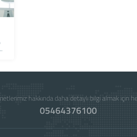
m
..
etlerimiz hakkında daha detaylı bilgi almak için 
05464376100