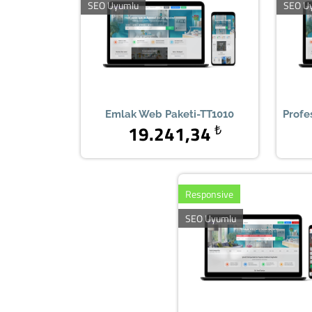
SEO Uyumlu
SEO U
Emlak Web Paketi-TT1010
Profe
19.241,34
₺
Responsive
SEO Uyumlu