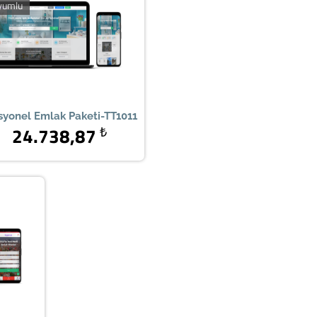
yumlu
syonel Emlak Paketi-TT1011
24.738,87
₺