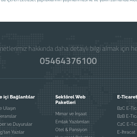
etlerimiz hakkında daha detaylı bilgi almak için 
05464376100
e içi Bağlantılar
Sektörel Web
E-Ticaret
Paketleri
e Ulaşın
B2C E-Tic
Mimar ve İnşaat
eranslar
B2B E-Tic
Emlak Yazılımları
ber ve Duyurular
C2C E-Tic
Otel & Pansiyon
g'tan Yazılar
E-İhracat