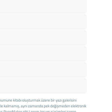
 numune kitabı oluşturmak üzere bir yazı galerisini
ürmekle kalmamış, aynı zamanda pek değişmeden elektronik
ldus PageMaker gibi Lorem Ipsum sürümleri içeren