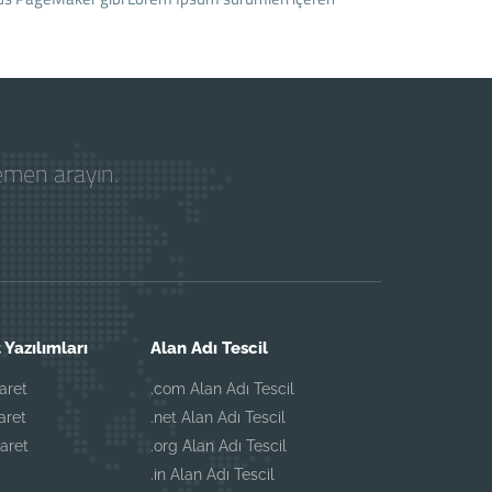
hemen arayın.
 Yazılımları
Alan Adı Tescil
aret
.com Alan Adı Tescil
aret
.net Alan Adı Tescil
aret
.org Alan Adı Tescil
.in Alan Adı Tescil