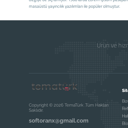
masaüstü yayıncılık yazılımları ile popüler olmuştur.
Ürün ve hizm
Sit
Biz
Copyright © 2026 TemaTürk .Tüm Hakları
Ref
Saklıdır.
Ha
softoranx@gmail.com
Blo