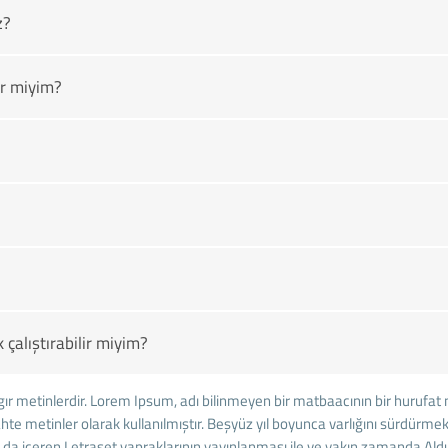
z?
r miyim?
çalıştırabilir miyim?
ıgır metinlerdir. Lorem Ipsum, adı bilinmeyen bir matbaacının bir hurufat
 sahte metinler olarak kullanılmıştır. Beşyüz yıl boyunca varlığını sürd
rı da içeren Letraset yapraklarının yayınlanması ile ve yakın zamanda A