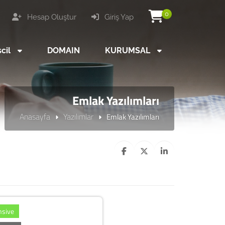
0
Hesap Oluştur
Giriş Yap
scil
DOMAIN
KURUMSAL
Emlak Yazılımları
Anasayfa
Yazılımlar
Emlak Yazılımları
nsive