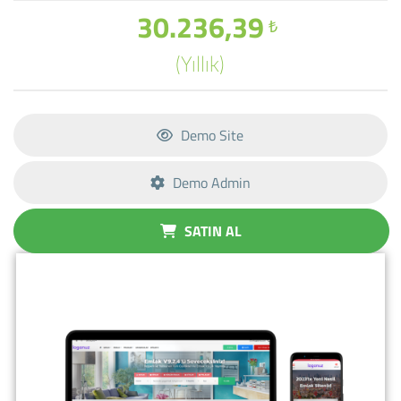
30.236,39
₺
(Yıllık)
Demo Site
Demo Admin
SATIN AL