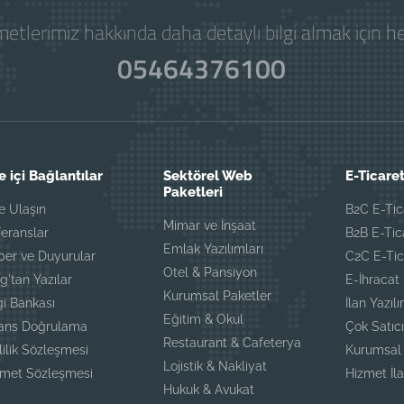
etlerimiz hakkında daha detaylı bilgi almak için 
05464376100
e içi Bağlantılar
Sektörel Web
E-Ticaret
Paketleri
e Ulaşın
B2C E-Tic
Mimar ve İnşaat
eranslar
B2B E-Tic
Emlak Yazılımları
ber ve Duyurular
C2C E-Tic
Otel & Pansiyon
g'tan Yazılar
E-İhracat
Kurumsal Paketler
gi Bankası
İlan Yazılı
Eğitim & Okul
sans Doğrulama
Çok Satıcı
Restaurant & Cafeterya
lilik Sözleşmesi
Kurumsal 
Lojistik & Nakliyat
zmet Sözleşmesi
Hizmet İla
Hukuk & Avukat