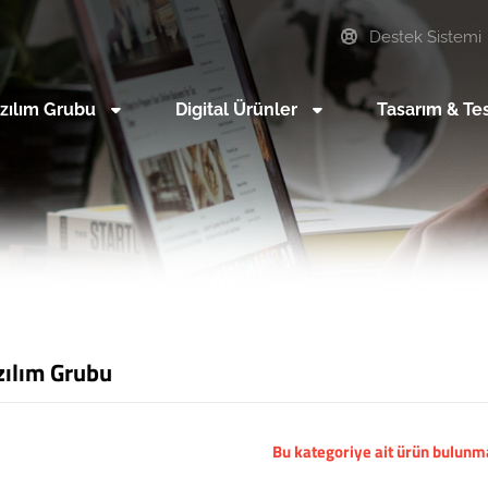
Destek Sistemi
zılım Grubu
Digital Ürünler
Tasarım & Te
zılım Grubu
Bu kategoriye ait ürün bulun