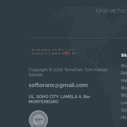
Ürün ve hizm
Sit
Biz
Copyright © 2026 TemaTürk .Tüm Hakları
Ref
Saklıdır.
Ha
softoranx@gmail.com
Blo
Bil
UL. SOHO CITY, LAMELA A, Bar
MONTENEGRO
Li
Giz
Hi