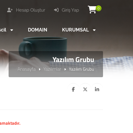
0
Hesap Oluştur
Giriş Yap
scil
DOMAIN
KURUMSAL
Yazılım Grubu
Anasayfa
Yazılımlar
Yazılım Grubu
mamaktadır.