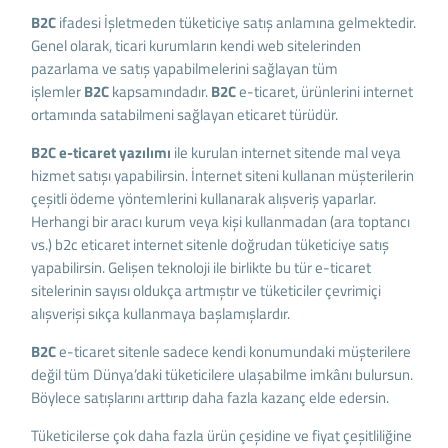
B2C
ifadesi İşletmeden tüketiciye satış anlamına gelmektedir.
Genel olarak, ticari kurumların kendi web sitelerinden
pazarlama ve satış yapabilmelerini sağlayan tüm
işlemler
B2C
kapsamındadır.
B2C
e-ticaret, ürünlerini internet
ortamında satabilmeni sağlayan eticaret türüdür.
B2C e-ticaret yazılımı
ile kurulan internet sitende mal veya
hizmet satışı yapabilirsin. İnternet siteni kullanan müşterilerin
çeşitli ödeme yöntemlerini kullanarak alışveriş yaparlar.
Herhangi bir aracı kurum veya kişi kullanmadan (ara toptancı
vs.)
b2c eticaret
internet sitenle doğrudan tüketiciye satış
yapabilirsin. Gelişen teknoloji ile birlikte bu tür e-ticaret
sitelerinin sayısı oldukça artmıştır ve tüketiciler çevrimiçi
alışverişi sıkça kullanmaya başlamışlardır.
B2C
e-ticaret sitenle sadece kendi konumundaki müşterilere
değil tüm Dünya’daki tüketicilere ulaşabilme imkânı bulursun.
Böylece satışlarını arttırıp daha fazla kazanç elde edersin.
Tüketicilerse çok daha fazla ürün çeşidine ve fiyat çeşitliliğine