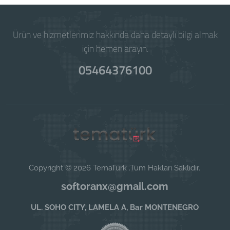
Ürün ve hizmetlerimiz hakkında daha detaylı bilgi almak
için hemen arayın.
05464376100
Copyright © 2026 TemaTürk .Tüm Hakları Saklıdır.
softoranx@gmail.com
UL. SOHO CITY, LAMELA A, Bar MONTENEGRO