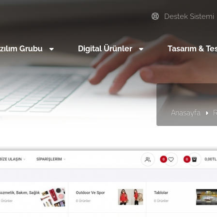
Destek Sistemi
zılım Grubu
Digital Ürünler
Tasarım & Te
Anasayfa
R