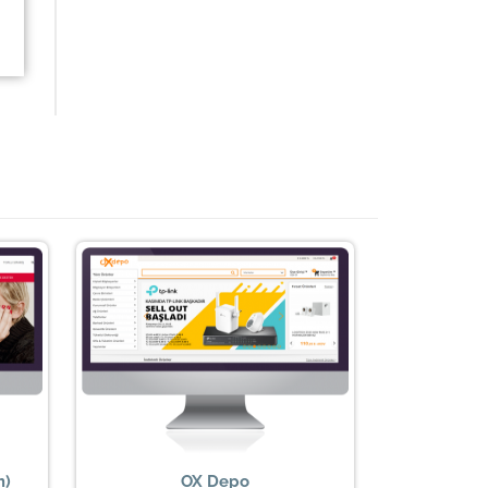
m)
OX Depo