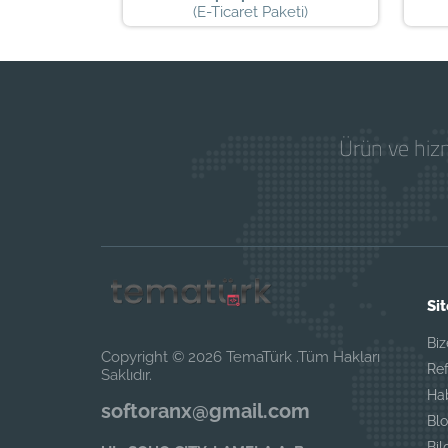
(E-Ticaret Paketi)
Ürün ve hizm
Sit
Biz
Copyright © 2026 TemaTürk .Tüm Hakları
Ref
Saklıdır.
Ha
softoranx@gmail.com
Blo
Bil