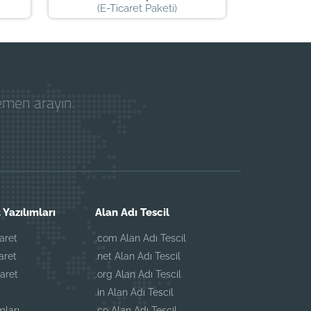
(E-Ticaret Paketi)
hemen arayın.
 Yazılımları
Alan Adı Tescil
aret
.com Alan Adı Tescil
aret
.net Alan Adı Tescil
aret
.org Alan Adı Tescil
.in Alan Adı Tescil
mları
.co Alan Adı Tescil