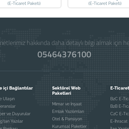
(E-Ticaret Paketi)
(E-Ticaret Paketi)
etlerimiz hakkında daha detaylı bilgi almak için 
05464376100
e içi Bağlantılar
Sektörel Web
E-Ticaret
Paketleri
e Ulaşın
B2C E-Tic
Mimar ve İnşaat
eranslar
B2B E-Tic
Emlak Yazılımları
ber ve Duyurular
C2C E-Tic
Otel & Pansiyon
g'tan Yazılar
E-İhracat
Kurumsal Paketler
gi Bankası
İlan Yazılı