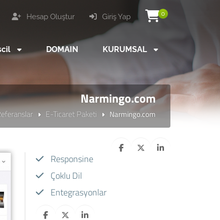
0
Hesap Oluştur
Giriş Yap
scil
DOMAIN
KURUMSAL
Narmingo.com
eferanslar
E-Ticaret Paketi
Narmingo.com
Responsine
Çoklu Dil
Entegrasyonlar